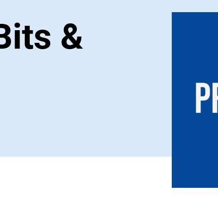
Bits &
r