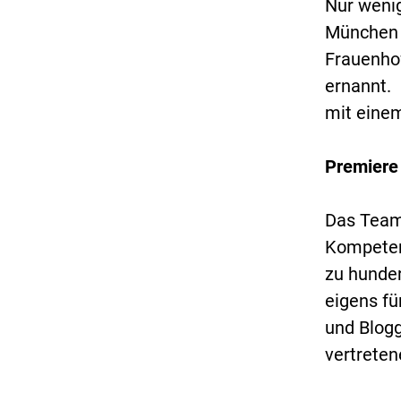
Nur wenig
München 
Frauenho
ernannt.
mit eine
Premiere
Das Team 
Kompetenz
zu hunder
eigens fü
und Blog
vertreten