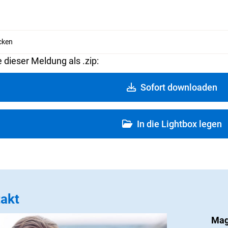
cken
e dieser Meldung als .zip:
Sofort downloaden
In die Lightbox legen
akt
Mag