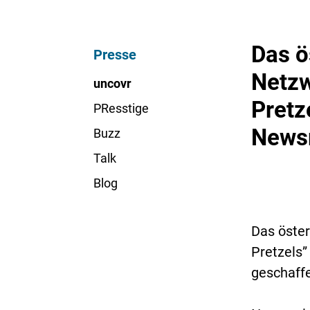
Das ö
Presse
Netzw
uncovr
Pretz
PResstige
News
Buzz
Talk
Blog
Das öster
Pretzels”
geschaff