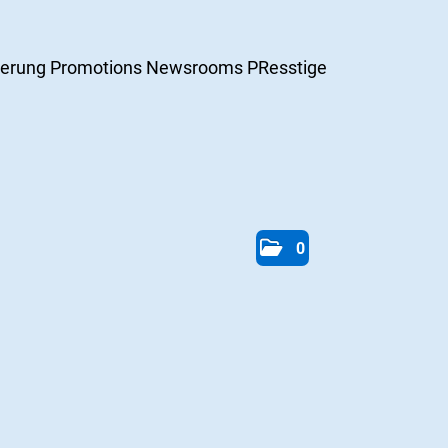
ierung
Promotions
Newsrooms
PResstige
0