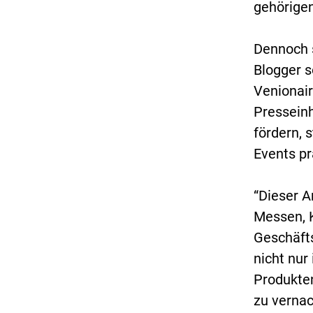
gehörige
Dennoch s
Blogger s
Venionair
Presseinh
fördern, 
Events pr
“Dieser A
Messen, 
Geschäfts
nicht nur
Produkten
zu vernac