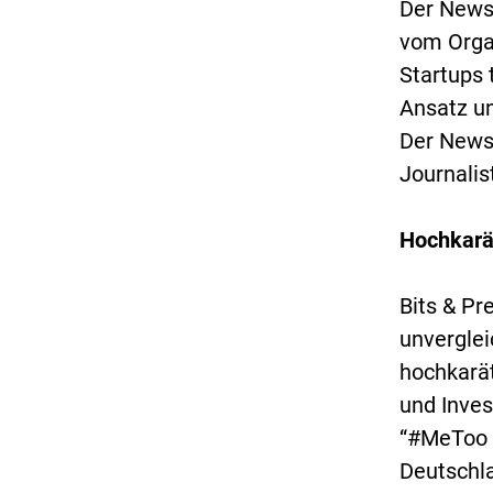
Der News
vom Orga
Startups 
Ansatz u
Der Newsr
Journalis
Hochkarä
Bits & Pr
unvergle
hochkarä
und Inve
“#MeToo 
Deutschl