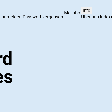
Info
Mailabo
 anmelden
Passwort vergessen
Über uns
Index
rd
es
r