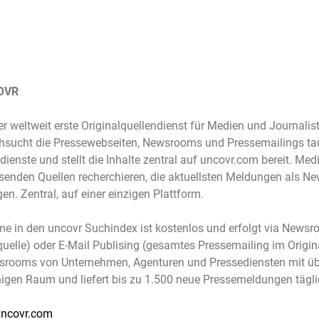
OVR
der weltweit erste Originalquellendienst für Medien und Journali
hsucht die Pressewebseiten, Newsrooms und Pressemailings t
dienste und stellt die Inhalte zentral auf uncovr.com bereit. Me
ausenden Quellen recherchieren, die aktuellsten Meldungen als
gen. Zentral, auf einer einzigen Plattform.
e in den uncovr Suchindex ist kostenlos und erfolgt via Newsr
quelle) oder E-Mail Publising (gesamtes Pressemailing im Origin
rooms von Unternehmen, Agenturen und Pressediensten mit übe
igen Raum und liefert bis zu 1.500 neue Pressemeldungen tägl
ncovr.com