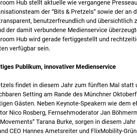
room Hub stellt aktuelle wie vergangene Presseau
nisationsteam der “Bits & Pretzels” sowie der an
transparent, benutzerfreundlich und übersichtlich 
nd der damit verbundene Medienservice überzeugte
oom Hub wird gerade fertiggestellt und rechtzeit
ten verfügbar sein.
tiges Publikum, innovativer Medienservice
etzels findet in diesem Jahr zum fünften Mal statt
ichbaren Setting am Rande des Münchner Oktoberf
tigen Gästen. Neben Keynote-Speakern wie dem e
stor Nico Rosberg, Fernsehmoderator Jan Böhmerm
Movements” Tarana Burke, sorgen in diesem Jahr 
and CEO Hannes Ametsreiter und FlixMobility-Grü