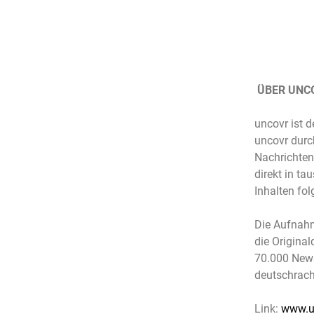
ÜBER UNC
uncovr ist 
uncovr durc
Nachrichten
direkt in t
Inhalten fol
Die Aufnahm
die Original
70.000 News
deutschrach
Link:
www.u