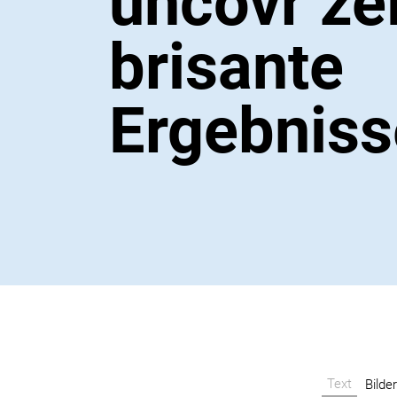
uncovr ze
brisante
Ergebniss
Text
Bilde