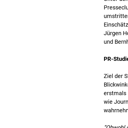
Pressecl
umstritte
Einschätz
Jürgen Ho
und Bernh
PR-Studie
Ziel der 
Blickwink
erstmals 
wie Journ
wahrnehm
“Obwohl d