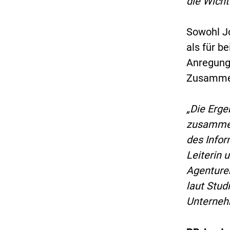
die Wicht
Sowohl J
als für b
Anregung 
Zusammena
„Die Erge
zusammen
des Infor
Leiterin 
Agenturen
laut Stud
Unterneh