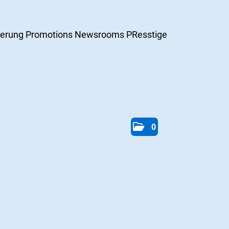
ierung
Promotions
Newsrooms
PResstige
0