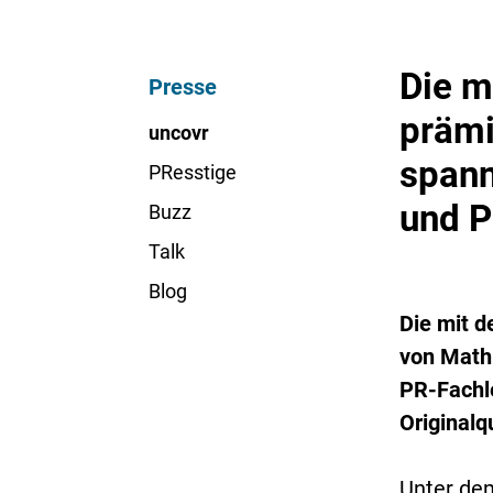
Die m
Presse
prämi
uncovr
spann
PResstige
und P
Buzz
Talk
Blog
Die mit d
von Mathi
PR-Fachl
Originalq
Unter dem