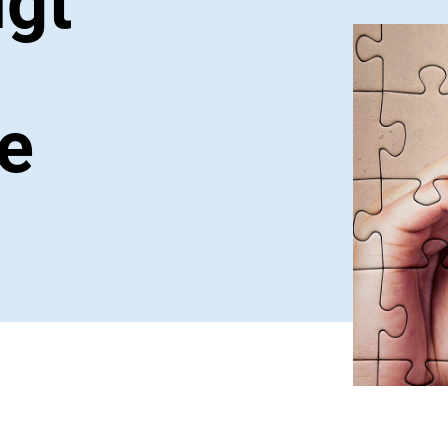
igt
e
r