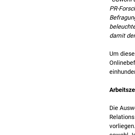
PR-Forsch
Befragun
beleuchte
damit den
Um diese
Onlinebef
einhunder
Arbeitsze
Die Auswe
Relations
vorliegen