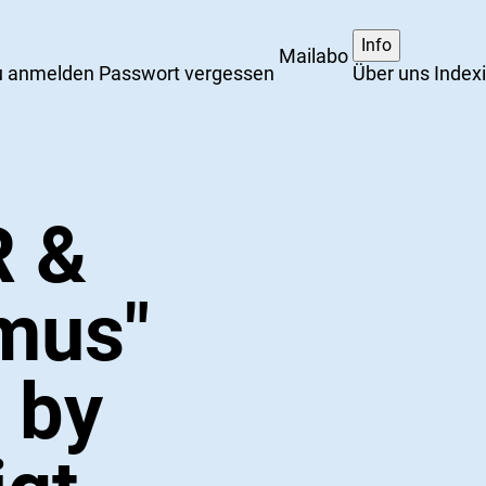
Info
Mailabo
 anmelden
Passwort vergessen
Über uns
Index
R &
mus"
 by