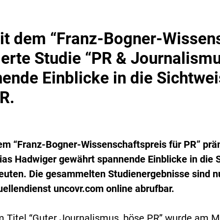
it dem “Franz-Bogner-Wissens
erte Studie “PR & Journalism
ende Einblicke in die Sichtwe
R.
em “Franz-Bogner-Wissenschaftspreis für PR” prä
as Hadwiger gewährt spannende Einblicke in die 
euten. Die gesammelten Studienergebnisse sind n
uellendienst
uncovr.com
online abrufbar.
 Titel “Guter Journalismus, böse PR” wurde am Mi