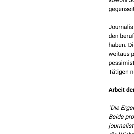
sowohl Jo
gegenseit
Journalis
den beruf
haben. Di
weitaus p
pessimist
Tätigen n
Arbeit d
"Die Erge
Beide pro
journalis