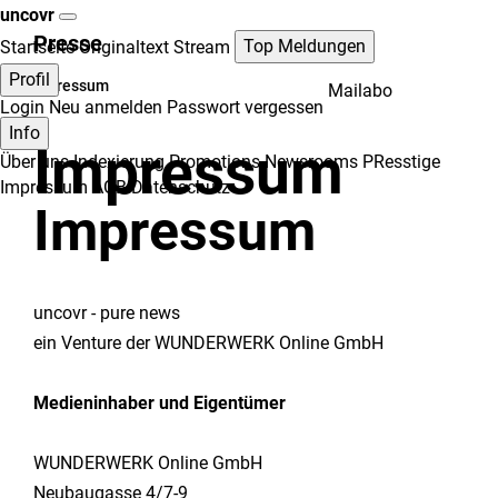
uncovr
Presse
Top Meldungen
Startseite
Originaltext Stream
Profil
Impressum
Mailabo
Login
Neu anmelden
Passwort vergessen
Info
Impressum
Über uns
Indexierung
Promotions
Newsrooms
PResstige
Impressum
AGB
Datenschutz
Impressum
uncovr - pure news
ein Venture der WUNDERWERK Online GmbH
Medieninhaber und Eigentümer
WUNDERWERK Online GmbH
Neubaugasse 4/7-9