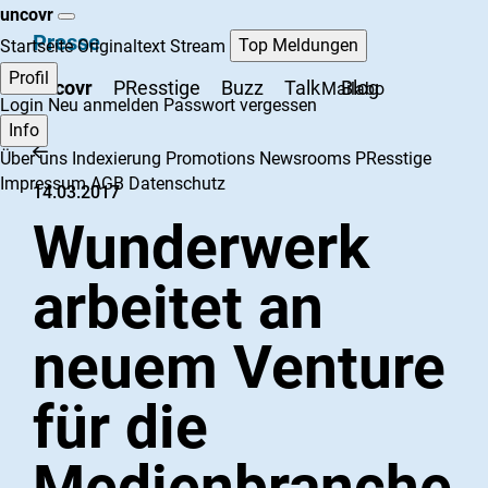
uncovr
Presse
Top Meldungen
Startseite
Originaltext Stream
Profil
uncovr
PResstige
Buzz
Talk
Blog
Mailabo
Login
Neu anmelden
Passwort vergessen
Info
Über uns
Indexierung
Promotions
Newsrooms
PResstige
Impressum
AGB
Datenschutz
14.03.2017
Wunderwerk
arbeitet an
neuem Venture
für die
Medienbranche