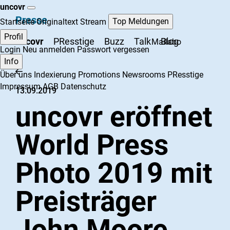
uncovr
Presse
Top Meldungen
Startseite
Originaltext Stream
Profil
uncovr
PResstige
Buzz
Talk
Blog
Mailabo
Login
Neu anmelden
Passwort vergessen
Info
Über uns
Indexierung
Promotions
Newsrooms
PResstige
Impressum
AGB
Datenschutz
13.09.2019
uncovr eröffnet
World Press
Photo 2019 mit
Preisträger
John Moore