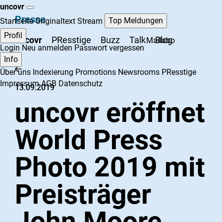
uncovr
Presse
Top Meldungen
Startseite
Originaltext Stream
Profil
uncovr
PResstige
Buzz
Talk
Blog
Mailabo
Login
Neu anmelden
Passwort vergessen
Info
Über uns
Indexierung
Promotions
Newsrooms
PResstige
Impressum
AGB
Datenschutz
13.09.2019
uncovr eröffnet
World Press
Photo 2019 mit
Preisträger
John Moore