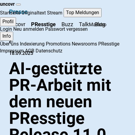
uncovr
Presse
Top Meldungen
Startseite
Originaltext Stream
Profil
uncovr
PResstige
Buzz
Talk
Blog
Mailabo
Login
Neu anmelden
Passwort vergessen
Info
Über uns
Indexierung
Promotions
Newsrooms
PResstige
Impressum
AGB
Datenschutz
18.09.2025
AI-gestützte
PR-Arbeit mit
dem neuen
PResstige
Release 11.0