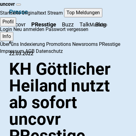
uncovr
Presse
Top Meldungen
Startseite
Originaltext Stream
Profil
uncovr
PResstige
Buzz
Talk
Blog
Mailabo
Login
Neu anmelden
Passwort vergessen
Info
Über uns
Indexierung
Promotions
Newsrooms
PResstige
Impressum
AGB
Datenschutz
22.03.2022
KH Göttlicher
Heiland nutzt
ab sofort
uncovr
PResstige